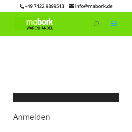
+49 7422 9899513
info@mabork.de
Products
search
SEARCH
Anmelden